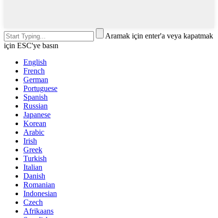
Aramak için enter'a veya kapatmak
için ESC'ye basın
English
French
German
Portuguese
Spanish
Russian
Japanese
Korean
Arabic
Irish
Greek
Turkish
Italian
Danish
Romanian
Indonesian
Czech
Afrikaans