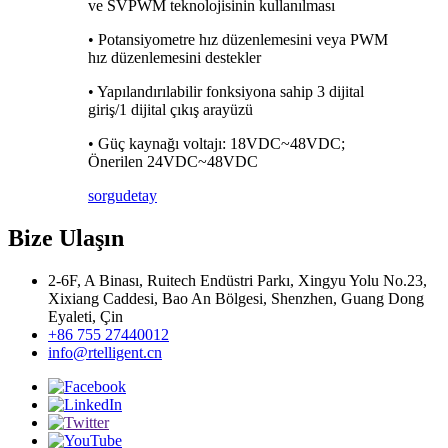
ve SVPWM teknolojisinin kullanılması
• Potansiyometre hız düzenlemesini veya PWM
hız düzenlemesini destekler
• Yapılandırılabilir fonksiyona sahip 3 dijital
giriş/1 dijital çıkış arayüzü
• Güç kaynağı voltajı: 18VDC~48VDC;
Önerilen 24VDC~48VDC
sorgu
detay
Bize Ulaşın
2-6F, A Binası, Ruitech Endüstri Parkı, Xingyu Yolu No.23,
Xixiang Caddesi, Bao An Bölgesi, Shenzhen, Guang Dong
Eyaleti, Çin
+86 755 27440012
info@rtelligent.cn