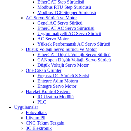
EtherCAT Step Sürücüsü
Modbus RTU Step Sürücüsü
Modbus TCP Stepper Sürücüsü
AC Servo Sürücü ve Motor
Genel AC Servo Sürücü
EtherCAT AC Servo Sürücüsü
Uygun maliyetli AC Servo Sürücü
AC Servo Motor
Yüksek Performanslı AC Servo Sürücü
Düşük Voltajlı Servo Sürücü ve Motor
EtherCAT Düşük Voltajlı Servo Sürücü
CANopen Düşük Voltajlı Servo Sürücü
Düşük Voltajlı Servo Motor
Öne Çıkan Ürünler
Fırçasız DC Sürücü S Serisi
Entegre Adım Motoru
Entegre Servo Motor
Hareket Kontrol Sistemi
IO Uzatma Modülü
PLC
Uygulamalar
Fotovoltaik
Lityum Pil
CNC Takım Tezgahı
3C Elektronik