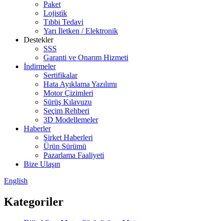
Paket
Lojistik
Tıbbi Tedavi
Yarı İletken / Elektronik
Destekler
SSS
Garanti ve Onarım Hizmeti
İndirmeler
Sertifikalar
Hata Ayıklama Yazılımı
Motor Çizimleri
Sürüş Kılavuzu
Seçim Rehberi
3D Modellemeler
Haberler
Şirket Haberleri
Ürün Sürümü
Pazarlama Faaliyeti
Bize Ulaşın
English
Kategoriler