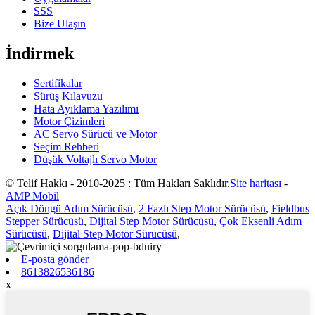
SSS
Bize Ulaşın
İndirmek
Sertifikalar
Sürüş Kılavuzu
Hata Ayıklama Yazılımı
Motor Çizimleri
AC Servo Sürücü ve Motor
Seçim Rehberi
Düşük Voltajlı Servo Motor
© Telif Hakkı - 2010-2025 : Tüm Hakları Saklıdır.
Site haritası
-
AMP Mobil
Açık Döngü Adım Sürücüsü
,
2 Fazlı Step Motor Sürücüsü
,
Fieldbus
Stepper Sürücüsü
,
Dijital Step Motor Sürücüsü
,
Çok Eksenli Adım
Sürücüsü
,
Dijital Step Motor Sürücüsü
,
E-posta gönder
8613826536186
x