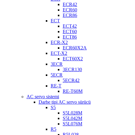
ECR42
ECR60
ECR86
ECT
ECT42
ECT60
ECT86
ECR-X2
ECR60X2A
ECT-X2
ECT60X2
3ECR
3ECR130
5ECR
5ECR42
RE-T
RE-T60M
AC servo sistemi
Darbe tipi AC servo sürücü
S5
S5L028M
S5L042M
S5L076M
R5
R5L028