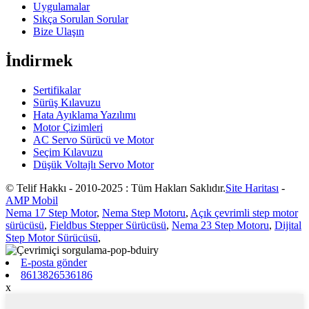
Uygulamalar
Sıkça Sorulan Sorular
Bize Ulaşın
İndirmek
Sertifikalar
Sürüş Kılavuzu
Hata Ayıklama Yazılımı
Motor Çizimleri
AC Servo Sürücü ve Motor
Seçim Kılavuzu
Düşük Voltajlı Servo Motor
© Telif Hakkı - 2010-2025 : Tüm Hakları Saklıdır.
Site Haritası
-
AMP Mobil
Nema 17 Step Motor
,
Nema Step Motoru
,
Açık çevrimli step motor
sürücüsü
,
Fieldbus Stepper Sürücüsü
,
Nema 23 Step Motoru
,
Dijital
Step Motor Sürücüsü
,
E-posta gönder
8613826536186
x