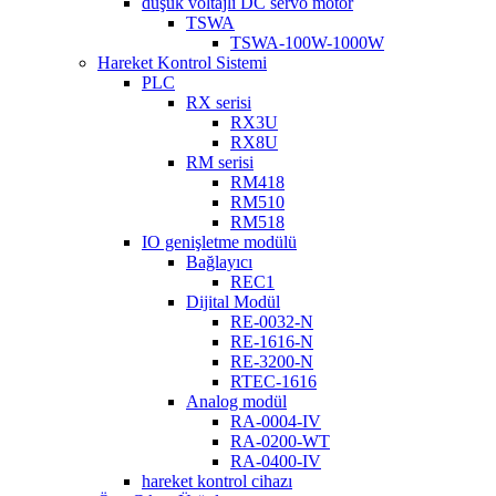
düşük voltajlı DC servo motor
TSWA
TSWA-100W-1000W
Hareket Kontrol Sistemi
PLC
RX serisi
RX3U
RX8U
RM serisi
RM418
RM510
RM518
IO genişletme modülü
Bağlayıcı
REC1
Dijital Modül
RE-0032-N
RE-1616-N
RE-3200-N
RTEC-1616
Analog modül
RA-0004-IV
RA-0200-WT
RA-0400-IV
hareket kontrol cihazı