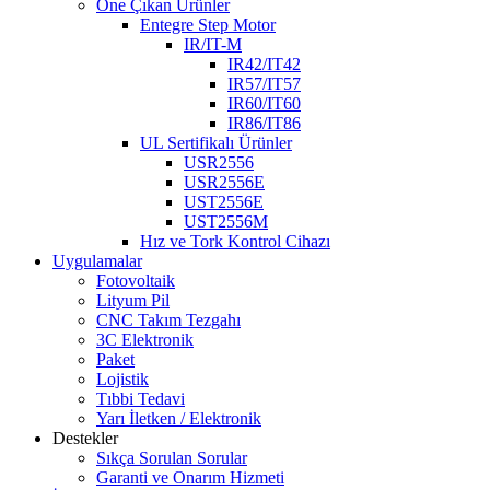
Öne Çıkan Ürünler
Entegre Step Motor
IR/IT-M
IR42/IT42
IR57/IT57
IR60/IT60
IR86/IT86
UL Sertifikalı Ürünler
USR2556
USR2556E
UST2556E
UST2556M
Hız ve Tork Kontrol Cihazı
Uygulamalar
Fotovoltaik
Lityum Pil
CNC Takım Tezgahı
3C Elektronik
Paket
Lojistik
Tıbbi Tedavi
Yarı İletken / Elektronik
Destekler
Sıkça Sorulan Sorular
Garanti ve Onarım Hizmeti