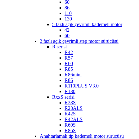
60
86
110
130
5 fazlı açık çevrimli kademeli motor
42
60
2 fazlı açık çevrimli step motor sürücüsü
R serisi
R42
R57
R60
R85
R86mini
R86
R110PLUS V3.0
R130
RxxS serisi
R28S
R28ALS
R42S
R42ALS
R60S
R86S
Anahtarlamalı tip kademeli motor sürücüsü