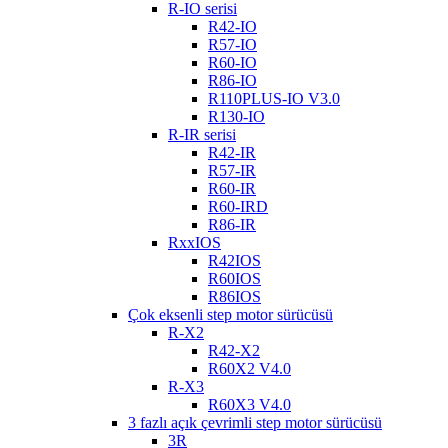
R-IO serisi
R42-IO
R57-IO
R60-IO
R86-IO
R110PLUS-IO V3.0
R130-IO
R-IR serisi
R42-IR
R57-IR
R60-IR
R60-IRD
R86-IR
RxxIOS
R42IOS
R60IOS
R86IOS
Çok eksenli step motor sürücüsü
R-X2
R42-X2
R60X2 V4.0
R-X3
R60X3 V4.0
3 fazlı açık çevrimli step motor sürücüsü
3R