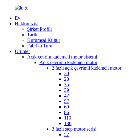
Ev
Hakkımızda
Şirket Profili
Tarih
Kurumsal Kültür
Fabrika Turu
Ürünler
Açık çevrim kademeli motor sistemi
Açık çevrimli kademeli motor
2 fazlı açık çevrimli kademeli motor
20
28
35
39
42
57
60
86
110
130
3 fazlı step motor serisi
57