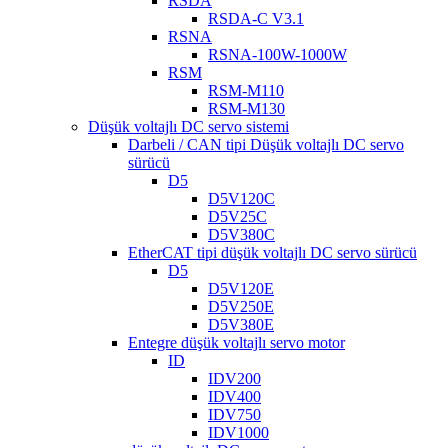
RSDA
RSDA-C V3.1
RSNA
RSNA-100W-1000W
RSM
RSM-M110
RSM-M130
Düşük voltajlı DC servo sistemi
Darbeli / CAN tipi Düşük voltajlı DC servo
sürücü
D5
D5V120C
D5V25C
D5V380C
EtherCAT tipi düşük voltajlı DC servo sürücü
D5
D5V120E
D5V250E
D5V380E
Entegre düşük voltajlı servo motor
ID
IDV200
IDV400
IDV750
IDV1000