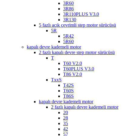
3R60
3R86
3R110PLUS V3.0
3R130
5 fazlı açık çevrimli step motor sürücüsü
5R
5R42
5R60
kapalı devre kademeli motor
2 fazlı kapalı devre step motor sürücüsü
T
T60 V2.0
T60PLUS V3.0
T86 V2.0
TxxS
T42S
T60S
T86S
kapalı devre kademeli motor
2 fazlı kapalı devre kademeli motor
20
28
35
42
57