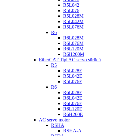
R5L042
R5L076
R5L028M
R5L042M
R5L076M
R6
R6L028M
R6L076M
R6L120M
R6H260M
EtherCAT Tipi AC servo sürücü
R5
R5L028E
R5L042E
R5L076E
R6
R6L028E
R6L042E
R6L076E
R6L120E
R6H260E
AC servo motor
RSHA
RSHA-A