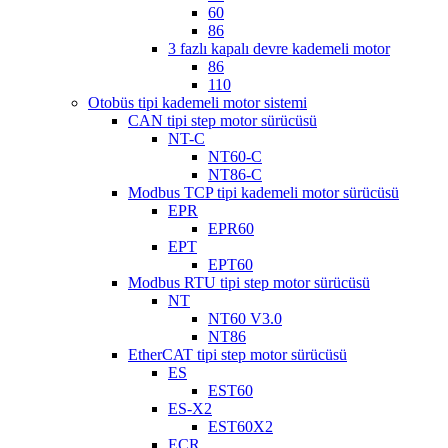
60
86
3 fazlı kapalı devre kademeli motor
86
110
Otobüs tipi kademeli motor sistemi
CAN tipi step motor sürücüsü
NT-C
NT60-C
NT86-C
Modbus TCP tipi kademeli motor sürücüsü
EPR
EPR60
EPT
EPT60
Modbus RTU tipi step motor sürücüsü
NT
NT60 V3.0
NT86
EtherCAT tipi step motor sürücüsü
ES
EST60
ES-X2
EST60X2
ECR