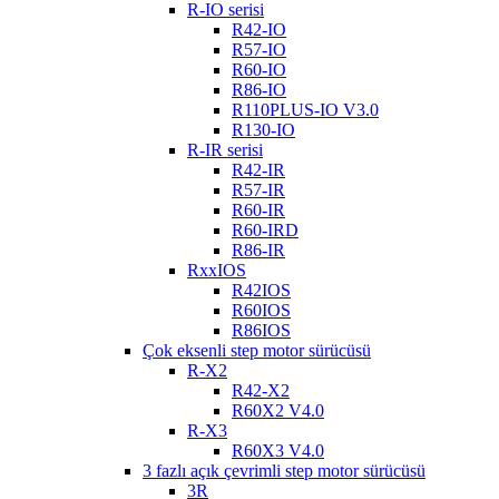
R-IO serisi
R42-IO
R57-IO
R60-IO
R86-IO
R110PLUS-IO V3.0
R130-IO
R-IR serisi
R42-IR
R57-IR
R60-IR
R60-IRD
R86-IR
RxxIOS
R42IOS
R60IOS
R86IOS
Çok eksenli step motor sürücüsü
R-X2
R42-X2
R60X2 V4.0
R-X3
R60X3 V4.0
3 fazlı açık çevrimli step motor sürücüsü
3R