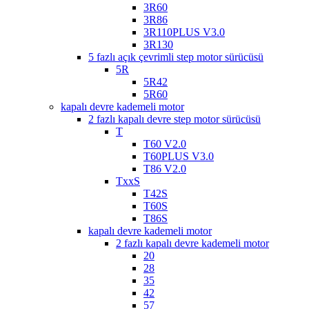
3R60
3R86
3R110PLUS V3.0
3R130
5 fazlı açık çevrimli step motor sürücüsü
5R
5R42
5R60
kapalı devre kademeli motor
2 fazlı kapalı devre step motor sürücüsü
T
T60 V2.0
T60PLUS V3.0
T86 V2.0
TxxS
T42S
T60S
T86S
kapalı devre kademeli motor
2 fazlı kapalı devre kademeli motor
20
28
35
42
57