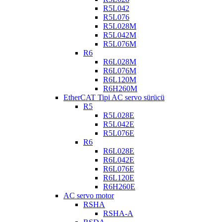
R5L042
R5L076
R5L028M
R5L042M
R5L076M
R6
R6L028M
R6L076M
R6L120M
R6H260M
EtherCAT Tipi AC servo sürücü
R5
R5L028E
R5L042E
R5L076E
R6
R6L028E
R6L042E
R6L076E
R6L120E
R6H260E
AC servo motor
RSHA
RSHA-A