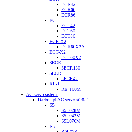
ECR42
ECR60
ECR86
ECT
ECT42
ECT60
ECT86
ECR-X2
ECR60X2A
ECT-X2
ECT60X2
3ECR
3ECR130
5ECR
5ECR42
RE-T
RE-T60M
AC servo sistemi
Darbe tipi AC servo sürücü
S5
S5L028M
S5L042M
S5L076M
R5
R5L028