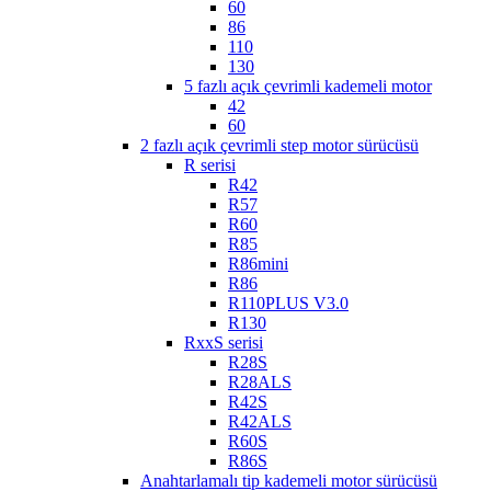
60
86
110
130
5 fazlı açık çevrimli kademeli motor
42
60
2 fazlı açık çevrimli step motor sürücüsü
R serisi
R42
R57
R60
R85
R86mini
R86
R110PLUS V3.0
R130
RxxS serisi
R28S
R28ALS
R42S
R42ALS
R60S
R86S
Anahtarlamalı tip kademeli motor sürücüsü