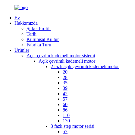
Ev
Hakkımızda
Şirket Profili
Tarih
Kurumsal Kültür
Fabrika Turu
Ürünler
Açık çevrim kademeli motor sistemi
Açık çevrimli kademeli motor
2 fazlı açık çevrimli kademeli motor
20
28
35
39
42
57
60
86
110
130
3 fazlı step motor serisi
57