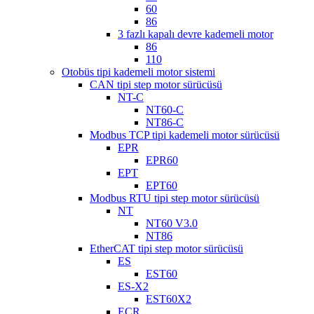
60
86
3 fazlı kapalı devre kademeli motor
86
110
Otobüs tipi kademeli motor sistemi
CAN tipi step motor sürücüsü
NT-C
NT60-C
NT86-C
Modbus TCP tipi kademeli motor sürücüsü
EPR
EPR60
EPT
EPT60
Modbus RTU tipi step motor sürücüsü
NT
NT60 V3.0
NT86
EtherCAT tipi step motor sürücüsü
ES
EST60
ES-X2
EST60X2
ECR