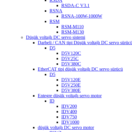
RSDA
RSDA-C V3.1
RSNA
RSNA-100W-1000W
RSM
RSM-M110
RSM-M130
Düşük voltajlı DC servo sistemi
Darbeli / CAN tipi Düşük voltajlı DC servo sürüc
D5
D5V120C
D5V25C
D5V380C
EtherCAT tipi düşük voltajlı DC servo sürücü
D5
D5V120E
D5V250E
D5V380E
Entegre düşük voltajlı servo motor
ID
IDV200
IDV400
IDV750
IDV1000
düşük voltajlı DC servo motor