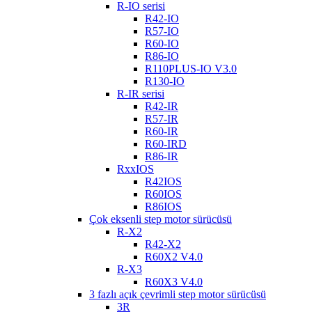
R-IO serisi
R42-IO
R57-IO
R60-IO
R86-IO
R110PLUS-IO V3.0
R130-IO
R-IR serisi
R42-IR
R57-IR
R60-IR
R60-IRD
R86-IR
RxxIOS
R42IOS
R60IOS
R86IOS
Çok eksenli step motor sürücüsü
R-X2
R42-X2
R60X2 V4.0
R-X3
R60X3 V4.0
3 fazlı açık çevrimli step motor sürücüsü
3R