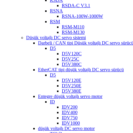
RSDA
RSDA-C V3.1
RSNA
RSNA-100W-1000W
RSM
RSM-M110
RSM-M130
Düşük voltajlı DC servo sistemi
Darbeli / CAN tipi Düşük voltajlı DC servo sürüc
D5
D5V120C
D5V25C
D5V380C
EtherCAT tipi düşük voltajlı DC servo sürücü
D5
D5V120E
D5V250E
D5V380E
Entegre düşük voltajlı servo motor
ID
IDV200
IDV400
IDV750
IDV1000
düşük voltajlı DC servo motor