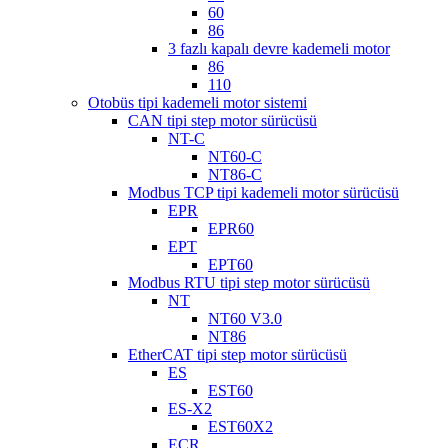
60
86
3 fazlı kapalı devre kademeli motor
86
110
Otobüs tipi kademeli motor sistemi
CAN tipi step motor sürücüsü
NT-C
NT60-C
NT86-C
Modbus TCP tipi kademeli motor sürücüsü
EPR
EPR60
EPT
EPT60
Modbus RTU tipi step motor sürücüsü
NT
NT60 V3.0
NT86
EtherCAT tipi step motor sürücüsü
ES
EST60
ES-X2
EST60X2
ECR