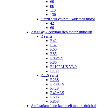
60
86
110
130
5 fazlı açık çevrimli kademeli motor
42
60
2 fazlı açık çevrimli step motor sürücüsü
R serisi
R42
R57
R60
R85
R86mini
R86
R110PLUS V3.0
R130
RxxS serisi
R28S
R28ALS
R42S
R42ALS
R60S
R86S
Anahtarlamalı tip kademeli motor sürücüsü