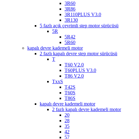
3R60
3R86
3R110PLUS V3.0
3R130
5 fazlı açık çevrimli step motor sürücüsü
5R
5R42
5R60
kapalı devre kademeli motor
2 fazlı kapalı devre step motor sürücüsü
T
T60 V2.0
T60PLUS V3.0
T86 V2.0
TxxS
T42S
T60S
T86S
kapalı devre kademeli motor
2 fazlı kapalı devre kademeli motor
20
28
35
42
57