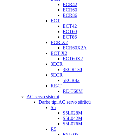
ECR42
ECR60
ECR86
ECT
ECT42
ECT60
ECT86
ECR-X2
ECR60X2A
ECT-X2
ECT60X2
3ECR
3ECR130
5ECR
5ECR42
RE-T
RE-T60M
AC servo sistemi
Darbe tipi AC servo sürücü
S5
S5L028M
S5L042M
S5L076M
R5
R5L028