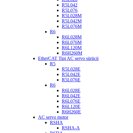
R5L042
R5L076
R5L028M
R5L042M
R5L076M
R6
R6L028M
R6L076M
R6L120M
R6H260M
EtherCAT Tipi AC servo sürücü
R5
R5L028E
R5L042E
R5L076E
R6
R6L028E
R6L042E
R6L076E
R6L120E
R6H260E
AC servo motor
RSHA
RSHA-A