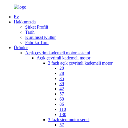
Ev
Hakkımızda
Şirket Profili
Tarih
Kurumsal Kültür
Fabrika Turu
Ürünler
Açık çevrim kademeli motor sistemi
Açık çevrimli kademeli motor
2 fazlı açık çevrimli kademeli motor
20
28
35
39
42
57
60
86
110
130
3 fazlı step motor serisi
57