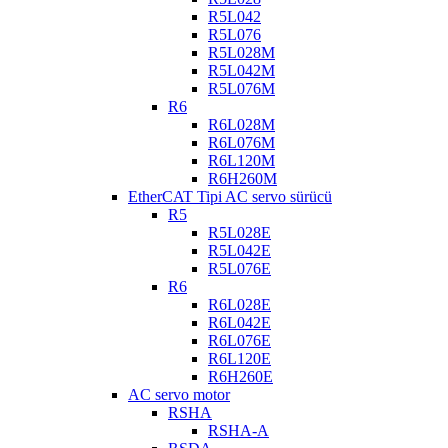
R5L042
R5L076
R5L028M
R5L042M
R5L076M
R6
R6L028M
R6L076M
R6L120M
R6H260M
EtherCAT Tipi AC servo sürücü
R5
R5L028E
R5L042E
R5L076E
R6
R6L028E
R6L042E
R6L076E
R6L120E
R6H260E
AC servo motor
RSHA
RSHA-A