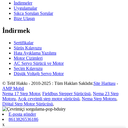
İndirmeler
Uygulamalar
Sıkça Sorulan Sorular
Bize Ulaşın
İndirmek
Sertifikalar
Sürüş Kılavuzu
Hata Ayıklama Yazılımı
Motor Çizimleri
AC Servo Sürücü ve Motor
Seçim Kılavuzu
Düşük Voltajlı Servo Motor
© Telif Hakkı - 2010-2025 : Tüm Hakları Saklıdır.
Site Haritası
-
AMP Mobil
Nema 17 Step Motor
,
Fieldbus Stepper Sürücüsü
,
Nema 23 Step
Motoru
,
Açık çevrimli step motor sürücüsü
,
Nema Step Motoru
,
Dijital Step Motor Sürücüsü
,
E-posta gönder
8613826536186
x