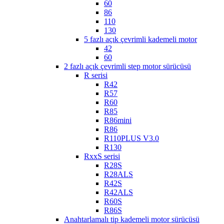
60
86
110
130
5 fazlı açık çevrimli kademeli motor
42
60
2 fazlı açık çevrimli step motor sürücüsü
R serisi
R42
R57
R60
R85
R86mini
R86
R110PLUS V3.0
R130
RxxS serisi
R28S
R28ALS
R42S
R42ALS
R60S
R86S
Anahtarlamalı tip kademeli motor sürücüsü