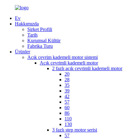
Ev
Hakkımızda
Şirket Profili
Tarih
Kurumsal Kültür
Fabrika Turu
Ürünler
Açık çevrim kademeli motor sistemi
Açık çevrimli kademeli motor
2 fazlı açık çevrimli kademeli motor
20
28
35
39
42
57
60
86
110
130
3 fazlı step motor serisi
57