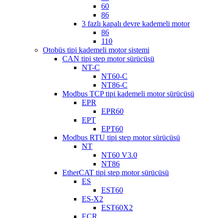
60
86
3 fazlı kapalı devre kademeli motor
86
110
Otobüs tipi kademeli motor sistemi
CAN tipi step motor sürücüsü
NT-C
NT60-C
NT86-C
Modbus TCP tipi kademeli motor sürücüsü
EPR
EPR60
EPT
EPT60
Modbus RTU tipi step motor sürücüsü
NT
NT60 V3.0
NT86
EtherCAT tipi step motor sürücüsü
ES
EST60
ES-X2
EST60X2
ECR