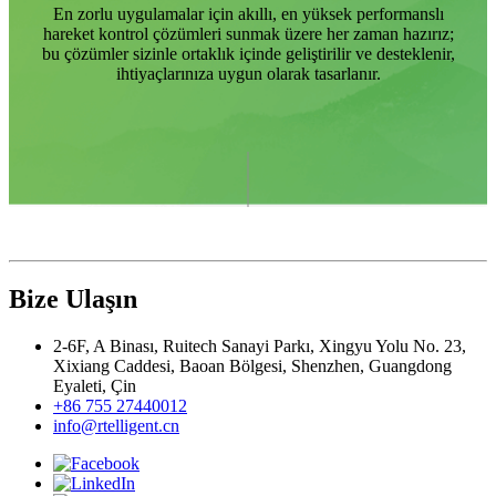
En zorlu uygulamalar için akıllı, en yüksek performanslı
hareket kontrol çözümleri sunmak üzere her zaman hazırız;
bu çözümler sizinle ortaklık içinde geliştirilir ve desteklenir,
ihtiyaçlarınıza uygun olarak tasarlanır.
Bize Ulaşın
2-6F, A Binası, Ruitech Sanayi Parkı, Xingyu Yolu No. 23,
Xixiang Caddesi, Baoan Bölgesi, Shenzhen, Guangdong
Eyaleti, Çin
+86 755 27440012
info@rtelligent.cn