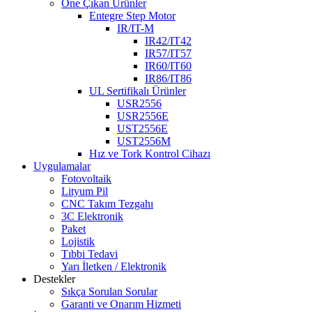
Öne Çıkan Ürünler
Entegre Step Motor
IR/IT-M
IR42/IT42
IR57/IT57
IR60/IT60
IR86/IT86
UL Sertifikalı Ürünler
USR2556
USR2556E
UST2556E
UST2556M
Hız ve Tork Kontrol Cihazı
Uygulamalar
Fotovoltaik
Lityum Pil
CNC Takım Tezgahı
3C Elektronik
Paket
Lojistik
Tıbbi Tedavi
Yarı İletken / Elektronik
Destekler
Sıkça Sorulan Sorular
Garanti ve Onarım Hizmeti