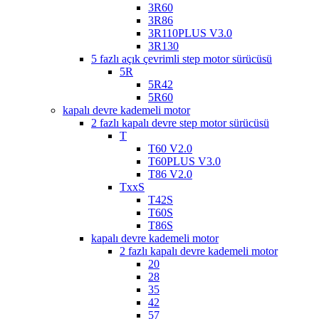
3R60
3R86
3R110PLUS V3.0
3R130
5 fazlı açık çevrimli step motor sürücüsü
5R
5R42
5R60
kapalı devre kademeli motor
2 fazlı kapalı devre step motor sürücüsü
T
T60 V2.0
T60PLUS V3.0
T86 V2.0
TxxS
T42S
T60S
T86S
kapalı devre kademeli motor
2 fazlı kapalı devre kademeli motor
20
28
35
42
57