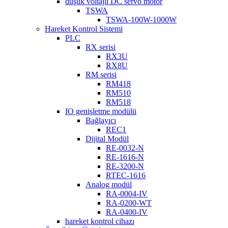
düşük voltajlı DC servo motor
TSWA
TSWA-100W-1000W
Hareket Kontrol Sistemi
PLC
RX serisi
RX3U
RX8U
RM serisi
RM418
RM510
RM518
IO genişletme modülü
Bağlayıcı
REC1
Dijital Modül
RE-0032-N
RE-1616-N
RE-3200-N
RTEC-1616
Analog modül
RA-0004-IV
RA-0200-WT
RA-0400-IV
hareket kontrol cihazı