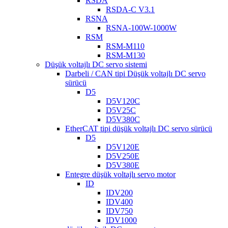
RSDA
RSDA-C V3.1
RSNA
RSNA-100W-1000W
RSM
RSM-M110
RSM-M130
Düşük voltajlı DC servo sistemi
Darbeli / CAN tipi Düşük voltajlı DC servo
sürücü
D5
D5V120C
D5V25C
D5V380C
EtherCAT tipi düşük voltajlı DC servo sürücü
D5
D5V120E
D5V250E
D5V380E
Entegre düşük voltajlı servo motor
ID
IDV200
IDV400
IDV750
IDV1000