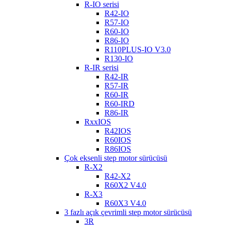
R-IO serisi
R42-IO
R57-IO
R60-IO
R86-IO
R110PLUS-IO V3.0
R130-IO
R-IR serisi
R42-IR
R57-IR
R60-IR
R60-IRD
R86-IR
RxxIOS
R42IOS
R60IOS
R86IOS
Çok eksenli step motor sürücüsü
R-X2
R42-X2
R60X2 V4.0
R-X3
R60X3 V4.0
3 fazlı açık çevrimli step motor sürücüsü
3R