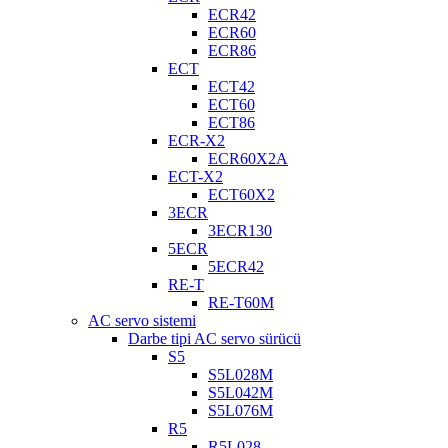
ECR42
ECR60
ECR86
ECT
ECT42
ECT60
ECT86
ECR-X2
ECR60X2A
ECT-X2
ECT60X2
3ECR
3ECR130
5ECR
5ECR42
RE-T
RE-T60M
AC servo sistemi
Darbe tipi AC servo sürücü
S5
S5L028M
S5L042M
S5L076M
R5
R5L028