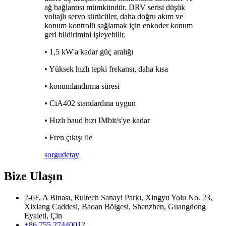
ağ bağlantısı mümkündür. DRV serisi düşük
voltajlı servo sürücüler, daha doğru akım ve
konum kontrolü sağlamak için enkoder konum
geri bildirimini işleyebilir.
• 1,5 kW'a kadar güç aralığı
• Yüksek hızlı tepki frekansı, daha kısa
• konumlandırma süresi
• CiA402 standardına uygun
• Hızlı baud hızı IMbit/s'ye kadar
• Fren çıkışı ile
sorgu
detay
Bize Ulaşın
2-6F, A Binası, Ruitech Sanayi Parkı, Xingyu Yolu No. 23,
Xixiang Caddesi, Baoan Bölgesi, Shenzhen, Guangdong
Eyaleti, Çin
+86 755 27440012