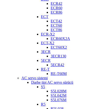
ECR42
ECR60
ECR86
ECT
ECT42
ECT60
ECT86
ECR-X2
ECR60X2A
ECT-X2
ECT60X2
3ECR
3ECR130
5ECR
5ECR42
RE-T
RE-T60M
AC servo sistemi
Darbe tipi AC servo sürücü
S5
S5L028M
S5L042M
S5L076M
R5
R5L028