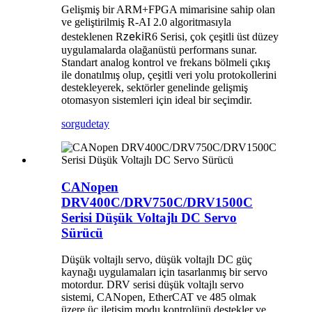
Gelişmiş bir ARM+FPGA mimarisine sahip olan
ve geliştirilmiş R-AI 2.0 algoritmasıyla
zeki
desteklenen R
R6 Serisi, çok çeşitli üst düzey
uygulamalarda olağanüstü performans sunar.
Standart analog kontrol ve frekans bölmeli çıkış
ile donatılmış olup, çeşitli veri yolu protokollerini
destekleyerek, sektörler genelinde gelişmiş
otomasyon sistemleri için ideal bir seçimdir.
sorgu
detay
CANopen
DRV400C/DRV750C/DRV1500C
Serisi Düşük Voltajlı DC Servo
Sürücü
Düşük voltajlı servo, düşük voltajlı DC güç
kaynağı uygulamaları için tasarlanmış bir servo
motordur. DRV serisi düşük voltajlı servo
sistemi, CANopen, EtherCAT ve 485 olmak
üzere üç iletişim modu kontrolünü destekler ve