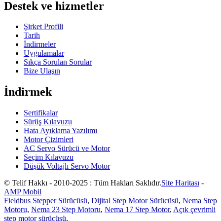
Destek ve hizmetler
Şirket Profili
Tarih
İndirmeler
Uygulamalar
Sıkça Sorulan Sorular
Bize Ulaşın
İndirmek
Sertifikalar
Sürüş Kılavuzu
Hata Ayıklama Yazılımı
Motor Çizimleri
AC Servo Sürücü ve Motor
Seçim Kılavuzu
Düşük Voltajlı Servo Motor
© Telif Hakkı - 2010-2025 : Tüm Hakları Saklıdır.
Site Haritası
-
AMP Mobil
Fieldbus Stepper Sürücüsü
,
Dijital Step Motor Sürücüsü
,
Nema Step
Motoru
,
Nema 23 Step Motoru
,
Nema 17 Step Motor
,
Açık çevrimli
step motor sürücüsü
,