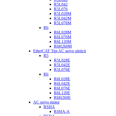
R5L042
R5L076
R5L028M
R5L042M
R5L076M
R6
R6L028M
R6L076M
R6L120M
R6H260M
EtherCAT Tipi AC servo sürücü
R5
R5L028E
R5L042E
R5L076E
R6
R6L028E
R6L042E
R6L076E
R6L120E
R6H260E
AC servo motor
RSHA
RSHA-A