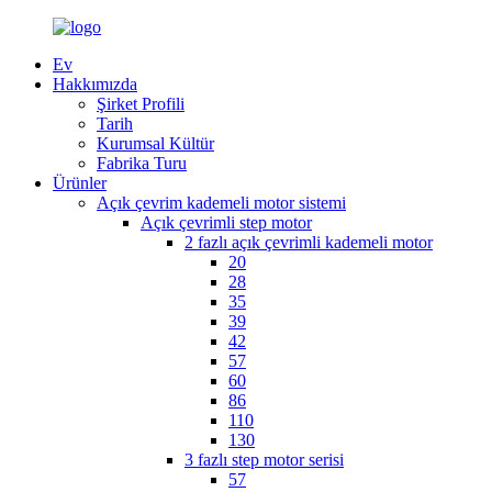
Ev
Hakkımızda
Şirket Profili
Tarih
Kurumsal Kültür
Fabrika Turu
Ürünler
Açık çevrim kademeli motor sistemi
Açık çevrimli step motor
2 fazlı açık çevrimli kademeli motor
20
28
35
39
42
57
60
86
110
130
3 fazlı step motor serisi
57