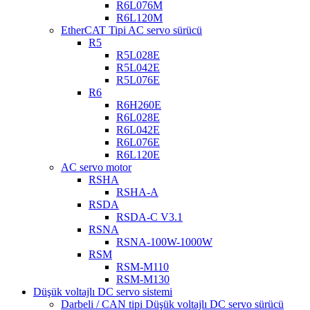
R6L076M
R6L120M
EtherCAT Tipi AC servo sürücü
R5
R5L028E
R5L042E
R5L076E
R6
R6H260E
R6L028E
R6L042E
R6L076E
R6L120E
AC servo motor
RSHA
RSHA-A
RSDA
RSDA-C V3.1
RSNA
RSNA-100W-1000W
RSM
RSM-M110
RSM-M130
Düşük voltajlı DC servo sistemi
Darbeli / CAN tipi Düşük voltajlı DC servo sürücü