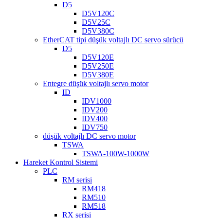
D5
D5V120C
D5V25C
D5V380C
EtherCAT tipi düşük voltajlı DC servo sürücü
D5
D5V120E
D5V250E
D5V380E
Entegre düşük voltajlı servo motor
ID
IDV1000
IDV200
IDV400
IDV750
düşük voltajlı DC servo motor
TSWA
TSWA-100W-1000W
Hareket Kontrol Sistemi
PLC
RM serisi
RM418
RM510
RM518
RX serisi