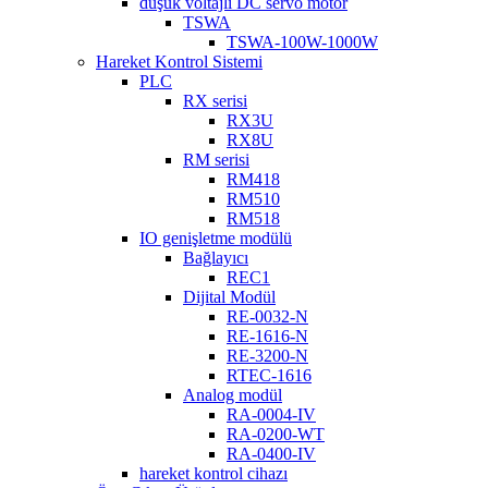
düşük voltajlı DC servo motor
TSWA
TSWA-100W-1000W
Hareket Kontrol Sistemi
PLC
RX serisi
RX3U
RX8U
RM serisi
RM418
RM510
RM518
IO genişletme modülü
Bağlayıcı
REC1
Dijital Modül
RE-0032-N
RE-1616-N
RE-3200-N
RTEC-1616
Analog modül
RA-0004-IV
RA-0200-WT
RA-0400-IV
hareket kontrol cihazı