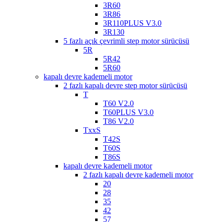
3R60
3R86
3R110PLUS V3.0
3R130
5 fazlı açık çevrimli step motor sürücüsü
5R
5R42
5R60
kapalı devre kademeli motor
2 fazlı kapalı devre step motor sürücüsü
T
T60 V2.0
T60PLUS V3.0
T86 V2.0
TxxS
T42S
T60S
T86S
kapalı devre kademeli motor
2 fazlı kapalı devre kademeli motor
20
28
35
42
57