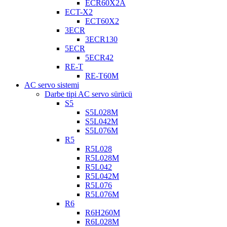
ECR60X2A
ECT-X2
ECT60X2
3ECR
3ECR130
5ECR
5ECR42
RE-T
RE-T60M
AC servo sistemi
Darbe tipi AC servo sürücü
S5
S5L028M
S5L042M
S5L076M
R5
R5L028
R5L028M
R5L042
R5L042M
R5L076
R5L076M
R6
R6H260M
R6L028M