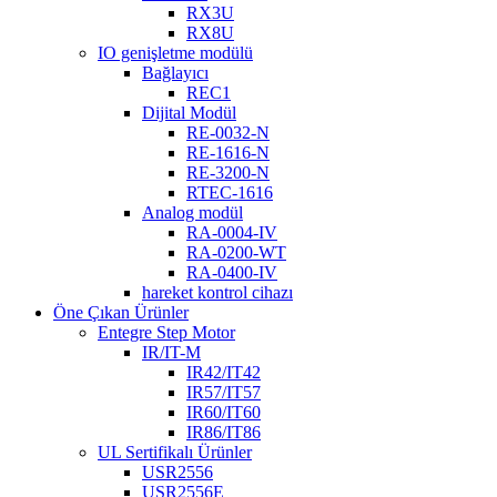
RX3U
RX8U
IO genişletme modülü
Bağlayıcı
REC1
Dijital Modül
RE-0032-N
RE-1616-N
RE-3200-N
RTEC-1616
Analog modül
RA-0004-IV
RA-0200-WT
RA-0400-IV
hareket kontrol cihazı
Öne Çıkan Ürünler
Entegre Step Motor
IR/IT-M
IR42/IT42
IR57/IT57
IR60/IT60
IR86/IT86
UL Sertifikalı Ürünler
USR2556
USR2556E