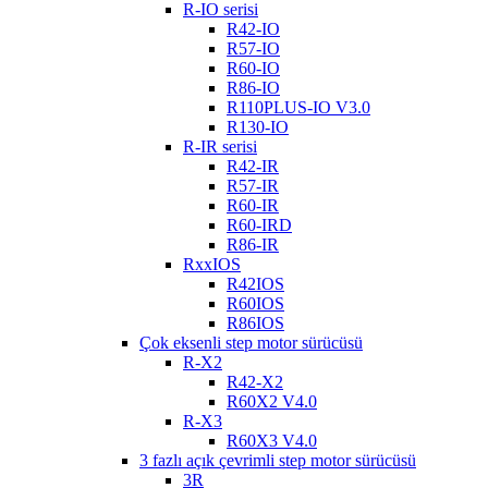
R-IO serisi
R42-IO
R57-IO
R60-IO
R86-IO
R110PLUS-IO V3.0
R130-IO
R-IR serisi
R42-IR
R57-IR
R60-IR
R60-IRD
R86-IR
RxxIOS
R42IOS
R60IOS
R86IOS
Çok eksenli step motor sürücüsü
R-X2
R42-X2
R60X2 V4.0
R-X3
R60X3 V4.0
3 fazlı açık çevrimli step motor sürücüsü
3R