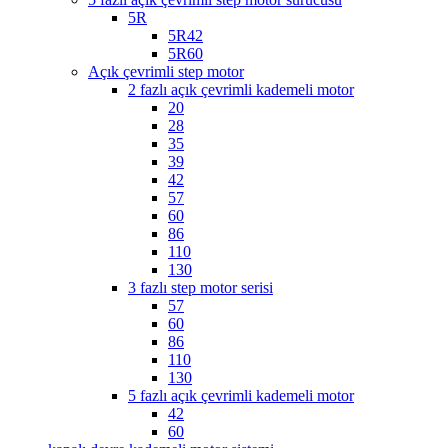
5R
5R42
5R60
Açık çevrimli step motor
2 fazlı açık çevrimli kademeli motor
20
28
35
39
42
57
60
86
110
130
3 fazlı step motor serisi
57
60
86
110
130
5 fazlı açık çevrimli kademeli motor
42
60