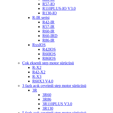
R57-IO
R110PLUS-IO V3.0
R130-IO
R-IR serisi
R42-IR
R57-IR
R60-IR
R60-IRD
R86-IR
RxxIOS
R42IOS
R60IOS
R86IOS
Çok eksenli step motor sürücüsü
R-X2
R42-X2
R-X3
R60X3 V4.0
3 fazlı açık çevrimli step motor sürücüsü
3R
3R60
3R86
3R110PLUS V3.0
3R130
5 fazlı açık çevrimli step motor sürücüsü