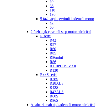
60
86
110
130
5 fazlı açık çevrimli kademeli motor
42
60
2 fazlı açık çevrimli step motor sürücüsü
R serisi
R42
R57
R60
R85
R86mini
R86
R110PLUS V3.0
R130
RxxS serisi
R28S
R28ALS
R42S
R42ALS
R60S
R86S
Anahtarlamalı tip kademeli motor sürücüsü