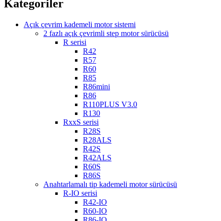
Kategoriler
Açık çevrim kademeli motor sistemi
2 fazlı açık çevrimli step motor sürücüsü
R serisi
R42
R57
R60
R85
R86mini
R86
R110PLUS V3.0
R130
RxxS serisi
R28S
R28ALS
R42S
R42ALS
R60S
R86S
Anahtarlamalı tip kademeli motor sürücüsü
R-IO serisi
R42-IO
R60-IO
R86-IO