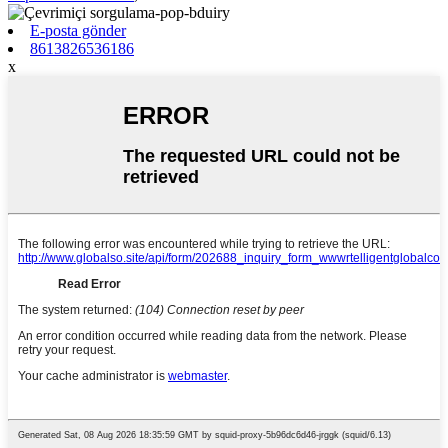
E-posta gönder
8613826536186
x