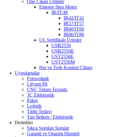
Öne Çıkan Ürünler
Entegre Step Motor
IR/IT-M
IR42/IT42
IR57/IT57
IR60/IT60
IR86/IT86
UL Sertifikalı Ürünler
USR2556
USR2556E
UST2556E
UST2556M
Hız ve Tork Kontrol Cihazı
Uygulamalar
Fotovoltaik
Lityum Pil
CNC Takım Tezgahı
3C Elektronik
Paket
Lojistik
Tıbbi Tedavi
Yarı İletken / Elektronik
Destekler
Sıkça Sorulan Sorular
Garanti ve Onarım Hizmeti