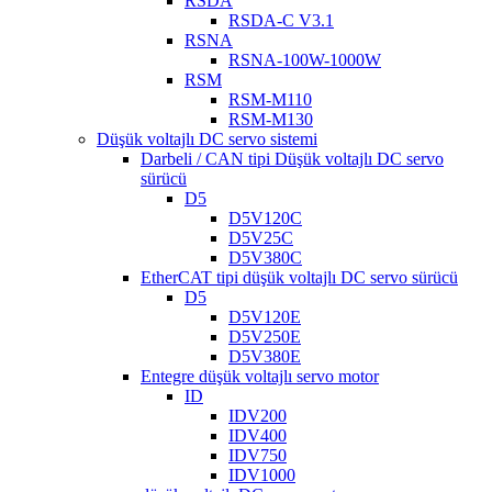
RSDA
RSDA-C V3.1
RSNA
RSNA-100W-1000W
RSM
RSM-M110
RSM-M130
Düşük voltajlı DC servo sistemi
Darbeli / CAN tipi Düşük voltajlı DC servo
sürücü
D5
D5V120C
D5V25C
D5V380C
EtherCAT tipi düşük voltajlı DC servo sürücü
D5
D5V120E
D5V250E
D5V380E
Entegre düşük voltajlı servo motor
ID
IDV200
IDV400
IDV750
IDV1000