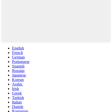
English
French
German
Portuguese
Spanish
Russian
Japanese
Korean
Arabic
Irish
Greek
Turkish
Italian
Danish
Romanian