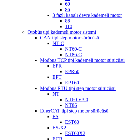
60
86
3 fazlı kapalı devre kademeli motor
86
110
Otobüs tipi kademeli motor sistemi
CAN tipi step motor sürücüsü
NT-C
NT60-C
NT86-C
Modbus TCP tipi kademeli motor sürücüsü
EPR
EPR60
EPT
EPT60
Modbus RTU tipi step motor sürücüsü
NT
NT60 V3.0
NT86
EtherCAT tipi step motor sürücüsü
ES
EST60
ES-X2
EST60X2
ECR