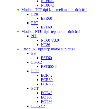
NT60-C
NT86-C
Modbus TCP tipi kademeli motor sürücüsü
EPR
EPR60
EPT
EPT60
Modbus RTU tipi step motor sürücüsü
NT
NT60 V3.0
NT86
EtherCAT tipi step motor sürücüsü
ES
EST60
ES-X2
EST60X2
ECR
ECR42
ECR60
ECR86
ECT
ECT42
ECT60
ECT86
ECR-X2