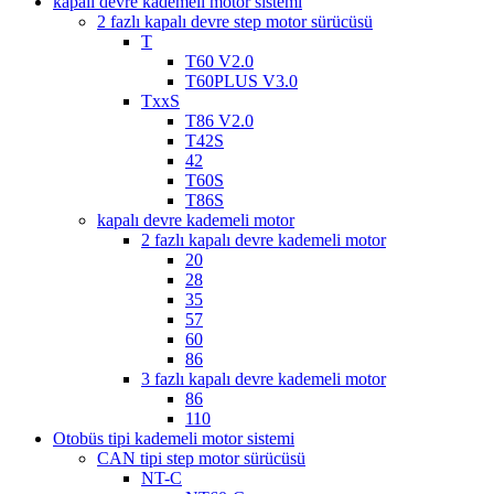
kapalı devre kademeli motor sistemi
2 fazlı kapalı devre step motor sürücüsü
T
T60 V2.0
T60PLUS V3.0
TxxS
T86 V2.0
T42S
42
T60S
T86S
kapalı devre kademeli motor
2 fazlı kapalı devre kademeli motor
20
28
35
57
60
86
3 fazlı kapalı devre kademeli motor
86
110
Otobüs tipi kademeli motor sistemi
CAN tipi step motor sürücüsü
NT-C