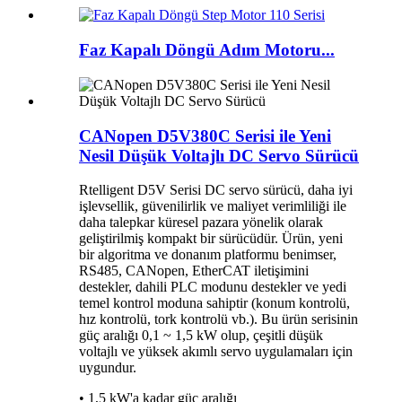
Faz Kapalı Döngü Adım Motoru...
CANopen D5V380C Serisi ile Yeni
Nesil Düşük Voltajlı DC Servo Sürücü
Rtelligent D5V Serisi DC servo sürücü, daha iyi
işlevsellik, güvenilirlik ve maliyet verimliliği ile
daha talepkar küresel pazara yönelik olarak
geliştirilmiş kompakt bir sürücüdür. Ürün, yeni
bir algoritma ve donanım platformu benimser,
RS485, CANopen, EtherCAT iletişimini
destekler, dahili PLC modunu destekler ve yedi
temel kontrol moduna sahiptir (konum kontrolü,
hız kontrolü, tork kontrolü vb.). Bu ürün serisinin
güç aralığı 0,1 ~ 1,5 kW olup, çeşitli düşük
voltajlı ve yüksek akımlı servo uygulamaları için
uygundur.
• 1,5 kW'a kadar güç aralığı