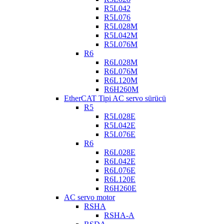
R5L042
R5L076
R5L028M
R5L042M
R5L076M
R6
R6L028M
R6L076M
R6L120M
R6H260M
EtherCAT Tipi AC servo sürücü
R5
R5L028E
R5L042E
R5L076E
R6
R6L028E
R6L042E
R6L076E
R6L120E
R6H260E
AC servo motor
RSHA
RSHA-A