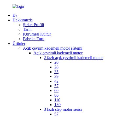
Ev
Hakkımızda
Şirket Profili
Tarih
Kurumsal Kültür
Fabrika Turu
Ürünler
Açık çevrim kademeli motor sistemi
Açık çevrimli kademeli motor
2 fazlı açık çevrimli kademeli motor
20
28
35
39
42
57
60
86
110
130
3 fazlı step motor serisi
57