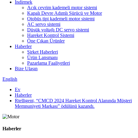
İndirmek
Açık çevrim kademeli motor sistemi
Kapalı Devre Adımlı Sürücü ve Motor
Otobüs tipi kademeli motor sistemi
AC servo sistemi
Düşük voltajlı DC servo sistemi
Hareket Kontrol Sistemi
Öne Çıkan Ürünler
Haberler
Şirket Haberleri
Ürün Lansmanı
Pazarlama Faaliyetleri
Bize Ulaşın
English
Ev
Haberler
Rtelligent, “CMCD 2024 Hareket Kontrol Alanında Müşteri
Memnuniyeti Markası” ödülünü kazandı.
Haberler