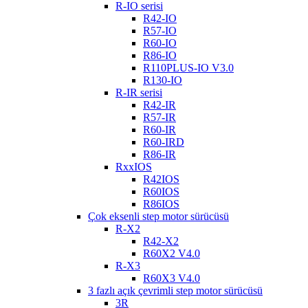
R-IO serisi
R42-IO
R57-IO
R60-IO
R86-IO
R110PLUS-IO V3.0
R130-IO
R-IR serisi
R42-IR
R57-IR
R60-IR
R60-IRD
R86-IR
RxxIOS
R42IOS
R60IOS
R86IOS
Çok eksenli step motor sürücüsü
R-X2
R42-X2
R60X2 V4.0
R-X3
R60X3 V4.0
3 fazlı açık çevrimli step motor sürücüsü
3R