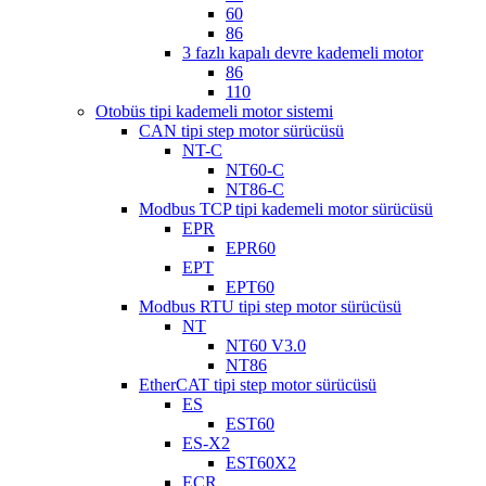
60
86
3 fazlı kapalı devre kademeli motor
86
110
Otobüs tipi kademeli motor sistemi
CAN tipi step motor sürücüsü
NT-C
NT60-C
NT86-C
Modbus TCP tipi kademeli motor sürücüsü
EPR
EPR60
EPT
EPT60
Modbus RTU tipi step motor sürücüsü
NT
NT60 V3.0
NT86
EtherCAT tipi step motor sürücüsü
ES
EST60
ES-X2
EST60X2
ECR