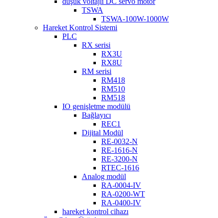
düşük voltajlı DC servo motor
TSWA
TSWA-100W-1000W
Hareket Kontrol Sistemi
PLC
RX serisi
RX3U
RX8U
RM serisi
RM418
RM510
RM518
IO genişletme modülü
Bağlayıcı
REC1
Dijital Modül
RE-0032-N
RE-1616-N
RE-3200-N
RTEC-1616
Analog modül
RA-0004-IV
RA-0200-WT
RA-0400-IV
hareket kontrol cihazı