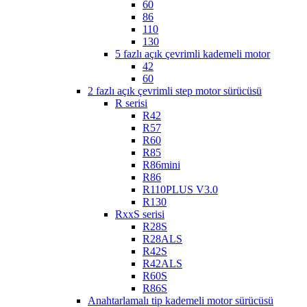
60
86
110
130
5 fazlı açık çevrimli kademeli motor
42
60
2 fazlı açık çevrimli step motor sürücüsü
R serisi
R42
R57
R60
R85
R86mini
R86
R110PLUS V3.0
R130
RxxS serisi
R28S
R28ALS
R42S
R42ALS
R60S
R86S
Anahtarlamalı tip kademeli motor sürücüsü