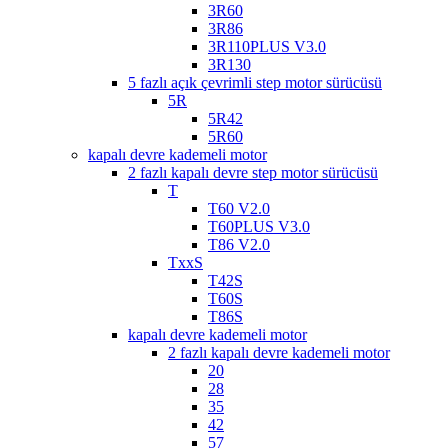
3R60
3R86
3R110PLUS V3.0
3R130
5 fazlı açık çevrimli step motor sürücüsü
5R
5R42
5R60
kapalı devre kademeli motor
2 fazlı kapalı devre step motor sürücüsü
T
T60 V2.0
T60PLUS V3.0
T86 V2.0
TxxS
T42S
T60S
T86S
kapalı devre kademeli motor
2 fazlı kapalı devre kademeli motor
20
28
35
42
57