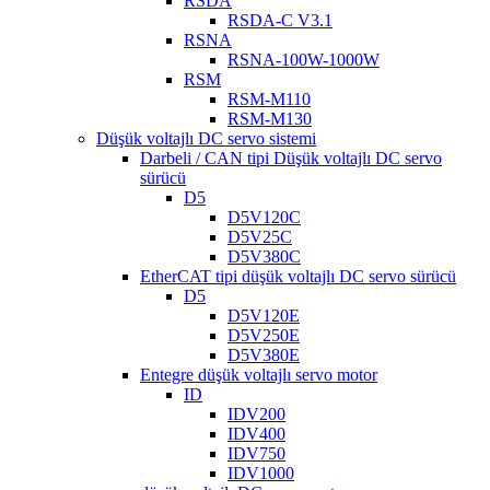
RSDA
RSDA-C V3.1
RSNA
RSNA-100W-1000W
RSM
RSM-M110
RSM-M130
Düşük voltajlı DC servo sistemi
Darbeli / CAN tipi Düşük voltajlı DC servo
sürücü
D5
D5V120C
D5V25C
D5V380C
EtherCAT tipi düşük voltajlı DC servo sürücü
D5
D5V120E
D5V250E
D5V380E
Entegre düşük voltajlı servo motor
ID
IDV200
IDV400
IDV750
IDV1000