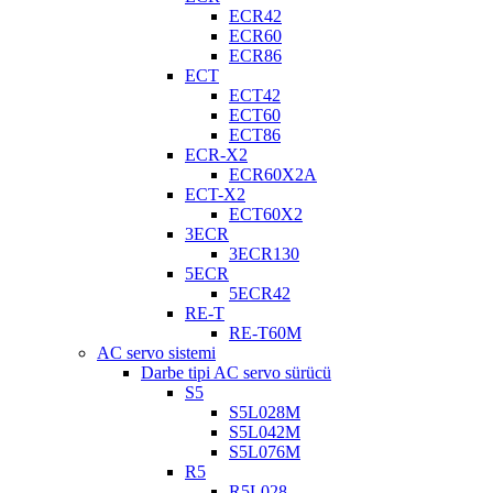
ECR42
ECR60
ECR86
ECT
ECT42
ECT60
ECT86
ECR-X2
ECR60X2A
ECT-X2
ECT60X2
3ECR
3ECR130
5ECR
5ECR42
RE-T
RE-T60M
AC servo sistemi
Darbe tipi AC servo sürücü
S5
S5L028M
S5L042M
S5L076M
R5
R5L028