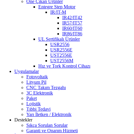
Öne Çıkan Ürünler
Entegre Step Motor
IR/IT-M
IR42/IT42
IR57/IT57
IR60/IT60
IR86/IT86
UL Sertifikalı Ürünler
USR2556
USR2556E
UST2556E
UST2556M
Hız ve Tork Kontrol Cihazı
Uygulamalar
Fotovoltaik
Lityum Pil
CNC Takım Tezgahı
3C Elektronik
Paket
Lojistik
Tıbbi Tedavi
Yarı İletken / Elektronik
Destekler
Sıkça Sorulan Sorular
Garanti ve Onarım Hizmeti