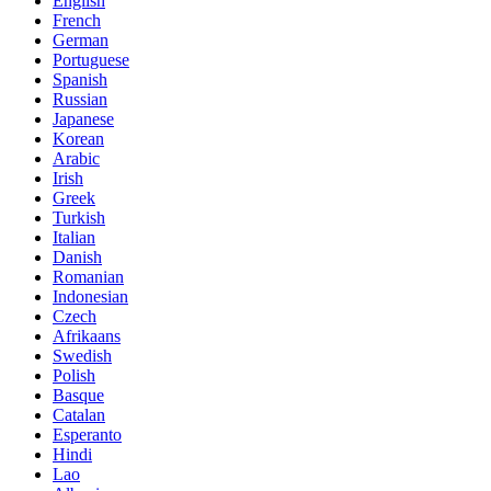
English
French
German
Portuguese
Spanish
Russian
Japanese
Korean
Arabic
Irish
Greek
Turkish
Italian
Danish
Romanian
Indonesian
Czech
Afrikaans
Swedish
Polish
Basque
Catalan
Esperanto
Hindi
Lao