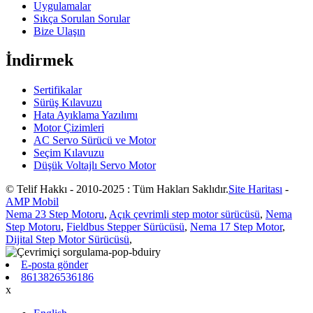
Uygulamalar
Sıkça Sorulan Sorular
Bize Ulaşın
İndirmek
Sertifikalar
Sürüş Kılavuzu
Hata Ayıklama Yazılımı
Motor Çizimleri
AC Servo Sürücü ve Motor
Seçim Kılavuzu
Düşük Voltajlı Servo Motor
© Telif Hakkı - 2010-2025 : Tüm Hakları Saklıdır.
Site Haritası
-
AMP Mobil
Nema 23 Step Motoru
,
Açık çevrimli step motor sürücüsü
,
Nema
Step Motoru
,
Fieldbus Stepper Sürücüsü
,
Nema 17 Step Motor
,
Dijital Step Motor Sürücüsü
,
E-posta gönder
8613826536186
x